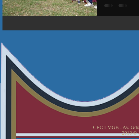
Vamos cerrando 
actividades dep
chiquitines de 
encuentro...
CEC LMGB - Av. Gdor
2018 © -