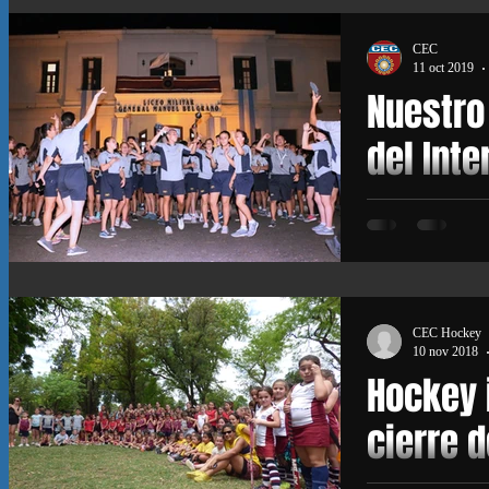
CEC
Subc Cultura
Subc Becas
11 oct 2019
Nuestro
del Inte
Todavía estamos
logro, fruto del
en equipo de to
CEC Hockey
10 nov 2018
Hockey i
cierre 