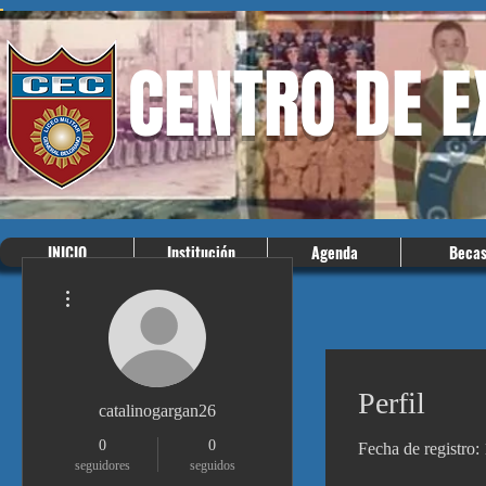
CENTRO DE 
INICIO
Institución
Agenda
Beca
Más acciones
Perfil
catalinogargan26
0
0
Fecha de registro:
seguidores
seguidos