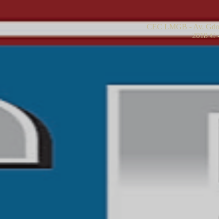
CEC LMGB - Av. Gdor
2018 © -