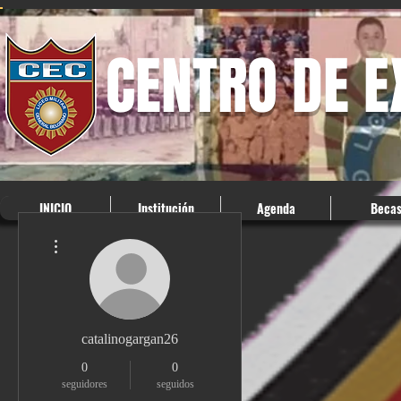
CENTRO DE 
INICIO
Institución
Agenda
Beca
Más acciones
catalinogargan26
0
0
seguidores
seguidos