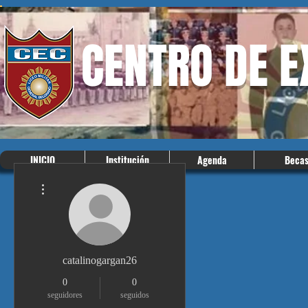
CENTRO DE 
INICIO
Institución
Agenda
Beca
Más acciones
catalinogargan26
0
0
seguidores
seguidos