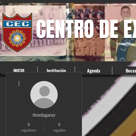
CENTRO DE 
INICIO
Institución
Agenda
Beca
Más acciones
rbordagaray
0
0
seguidores
seguidos