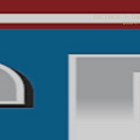
CEC LMGB - Av. Gdor
2018 © -