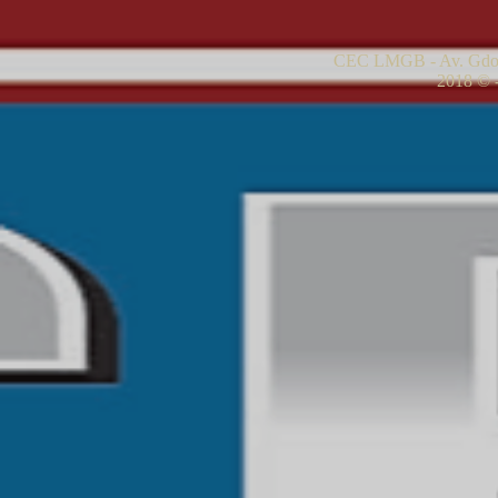
CEC LMGB - Av. Gdor
2018 © -