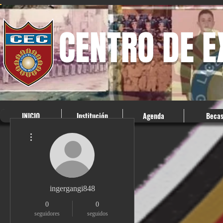
CENTRO DE 
INICIO
Institución
Agenda
Beca
Más acciones
ingergangi848
0
0
seguidores
seguidos