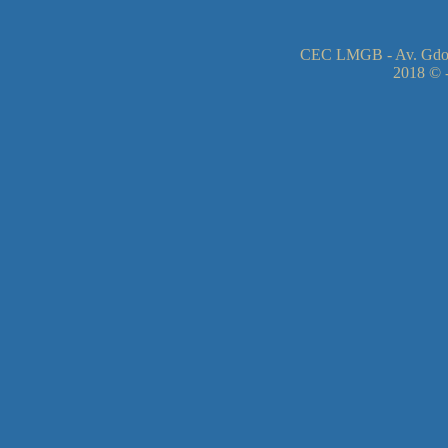
CEC LMGB - Av. Gdor
2018 © -