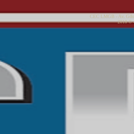
CEC LMGB - Av. Gdor
2018 © -