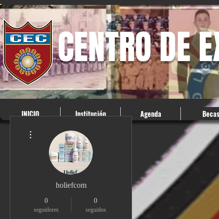
CENTRO DE 
INICIO
Institución
Agenda
Beca
Más acciones
holiefcom
0
0
seguidores
seguidos