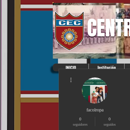
CENT
INICIO
Institución
Más acciones
facolropa
0
0
seguidores
seguidos