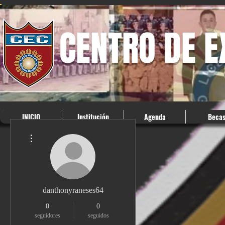
CENTRO DE 
INICIO
Institución
Agenda
Beca
Más acciones
danthonyraneses64
0
0
seguidores
seguidos