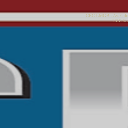
CEC LMGB - Av. Gdor
2018 © -