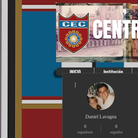
CENT
INICIO
Institución
Más acciones
Daniel Lavagna
0
0
seguidores
seguidos