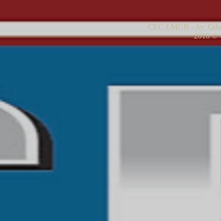
CEC LMGB - Av. Gdor
2018 © -