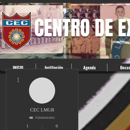
CENTRO DE 
INICIO
Institución
Agenda
Beca
Más acciones
CEC LMGB
Administrador
1
0