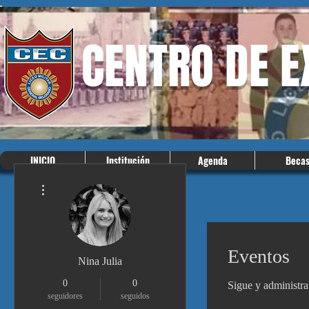
CENTRO DE 
INICIO
Institución
Agenda
Beca
Más acciones
Eventos
Nina Julia
0
0
Sigue y administra
seguidores
seguidos