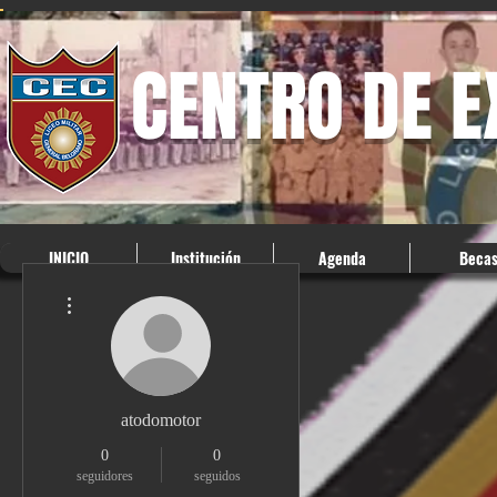
CENTRO DE 
INICIO
Institución
Agenda
Beca
Más acciones
atodomotor
0
0
seguidores
seguidos