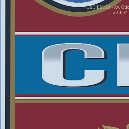
CEC LMGB - Av. Gdor
2018 © -