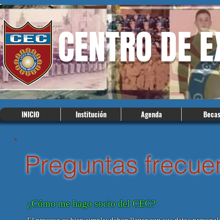
CENTRO DE 
INICIO
Institución
Agenda
Beca
Preguntas frecue
¿Cómo me hago socio del CEC?