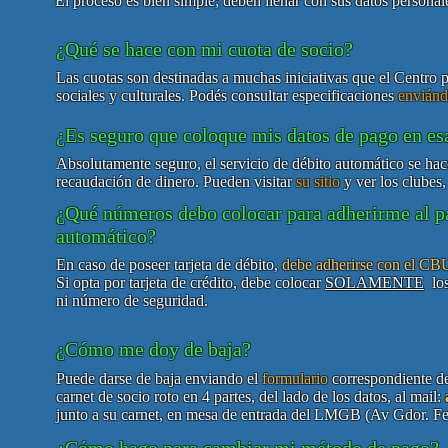
El proceso es bien simple; deben llenar con sus datos personal
¿Qué se hace con mi cuota de socio?
Las cuotas son destinadas a muchas iniciativas que el Centro 
sociales y culturales. Podés consultar especificaciones
enviánd
¿Es seguro que coloque mis datos de pago en es
Absolutamente seguro, el servicio de débito automático se h
recaudación de dinero. Pueden visitar
su sitio
y ver los clubes,
¿Qué números debo colocar para adherirme al p
automático?
En caso de poseer tarjeta de débito,
debe adherirse con el CBU
Si opta por tarjeta de crédito, debe colocar
SOLAMENTE
los
ni número de seguridad.
¿Cómo me doy de baja?
Puede darse de baja enviando el
formulario
correspondiente de
carnet de socio roto en 4 partes, del lado de los datos, al mail:
junto a su carnet, en mesa de entrada del LMGB (Av Gdor. Fe