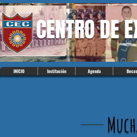
CENTRO DE 
INICIO
Institución
Agenda
Beca
Much