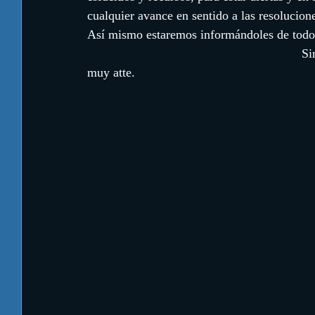
cualquier avance en sentido a las resolucion
Así mismo estaremos informándoles de todo y
                                                             Sin otro particular, atentos a sus consultas, los saludamos 
muy atte.