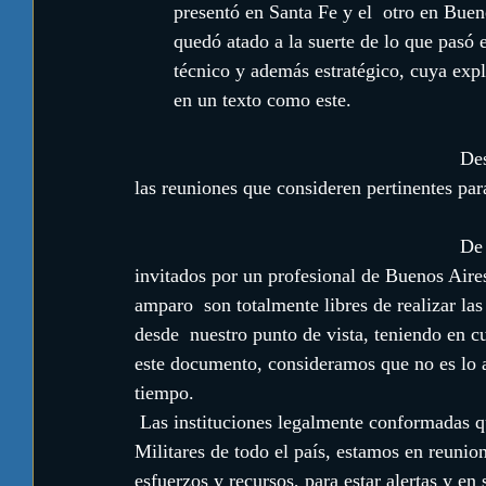
presentó en Santa Fe y el  otro en Bueno
quedó atado a la suerte de lo que pasó 
técnico y además estratégico, cuya expli
en un texto como este. 
                                                            Desde ya que estamos a su entera disposición para realizar 
las reuniones que consideren pertinentes par
                                                            De la misma manera,  aquellos padres  que hayan sido 
invitados por un profesional de Buenos Aires,
amparo  son totalmente libres de realizar las
desde  nuestro punto de vista, teniendo en c
este documento, consideramos que no es lo a
tiempo.
 Las instituciones legalmente conformadas que nuclean a los egresados y excadetes de los Liceos 
Militares de todo el país, estamos en reuni
esfuerzos y recursos, para estar alertas y en