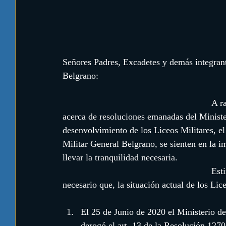
Señores Padres, Excadetes y demás integrant
Belgrano:
                                                           A raíz de diferentes versiones que se encuentran circulando 
acerca de resoluciones emanadas del Ministe
desenvolvimiento de los Liceos Militares, el
Militar General Belgrano, se sienten en la i
llevar la tranquilidad necesaria.
                                                           Estimamos dejar en claro y en ese orden, consideramos 
necesario que, la situación actual de los Lice
El 25 de Junio de 2020 el Ministerio de
derogó el art. 13 de la Resolución 1270