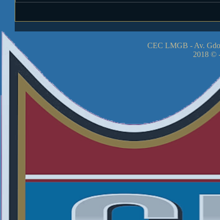
CEC LMGB - Av. Gdor
2018 © -