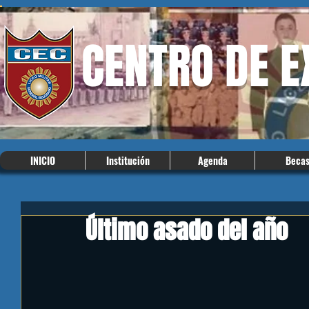
CENTRO DE 
INICIO
Institución
Agenda
Beca
Último asado del año