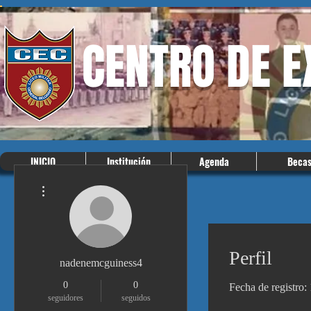
CENTRO DE 
INICIO
Institución
Agenda
Beca
Más acciones
Perfil
nadenemcguiness4
0
0
Fecha de registro:
seguidores
seguidos